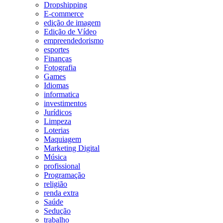
Dropshipping
E-commerce
edição de imagem
Edição de Vídeo
empreendedorismo
esportes
Finanças
Fotografia
Games
Idiomas
informatica
investimentos
Jurídicos
Limpeza
Loterias
Maquiagem
Marketing Digital
Música
profissional
Programação
religião
renda extra
Saúde
Sedução
trabalho