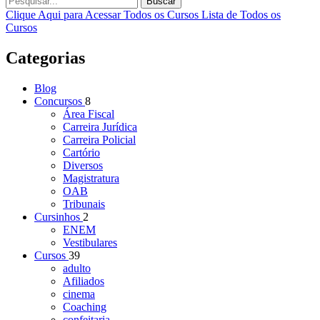
Buscar
Clique Aqui para Acessar Todos os Cursos
Lista de Todos os
Cursos
Categorias
Blog
Concursos
8
Área Fiscal
Carreira Jurídica
Carreira Policial
Cartório
Diversos
Magistratura
OAB
Tribunais
Cursinhos
2
ENEM
Vestibulares
Cursos
39
adulto
Afiliados
cinema
Coaching
confeitaria