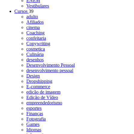
ENEM
Vestibulares
Cursos
39
adulto
Afiliados
cinema
Coaching
confeitaria
Copywriting
cosmetica
Culinária
desenhos
Desenvolvimento Pessoal
desenvolvimento pessoal
Design
Dropshipping
E-commerce
edição de imagem
Edição de Vídeo
empreendedorismo
esportes
Finanças
Fotografia
Games
Idiomas