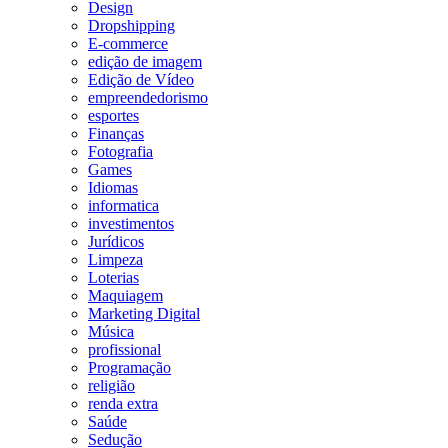
Design
Dropshipping
E-commerce
edição de imagem
Edição de Vídeo
empreendedorismo
esportes
Finanças
Fotografia
Games
Idiomas
informatica
investimentos
Jurídicos
Limpeza
Loterias
Maquiagem
Marketing Digital
Música
profissional
Programação
religião
renda extra
Saúde
Sedução