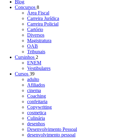
Blog
Concursos
8
Área Fiscal
Carreira Jurídica
Carreira Policial
Cartório
Diversos
Magistratura
OAB
Tribunais
Cursinhos
2
ENEM
Vestibulares
Cursos
39
adulto
Afiliados
cinema
Coaching
confeitaria
Copywriting
cosmetica
Culinária
desenhos
Desenvolvimento Pessoal
desenvolvimento pessoal