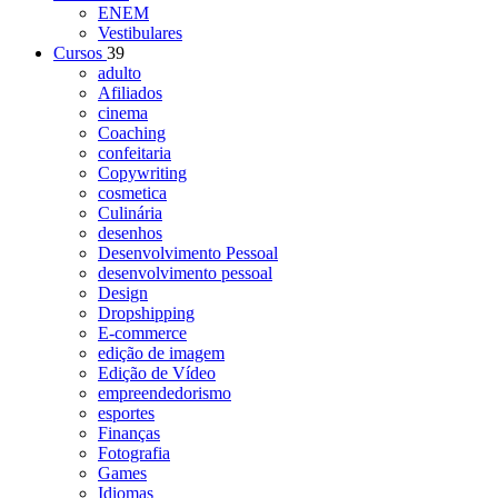
ENEM
Vestibulares
Cursos
39
adulto
Afiliados
cinema
Coaching
confeitaria
Copywriting
cosmetica
Culinária
desenhos
Desenvolvimento Pessoal
desenvolvimento pessoal
Design
Dropshipping
E-commerce
edição de imagem
Edição de Vídeo
empreendedorismo
esportes
Finanças
Fotografia
Games
Idiomas