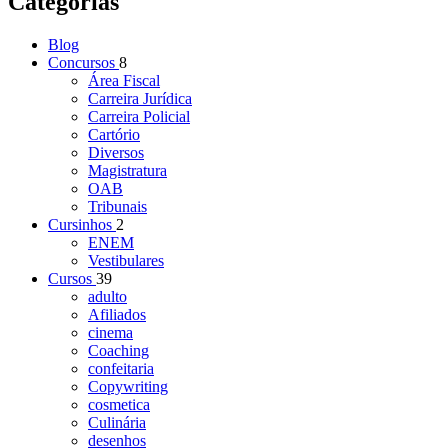
Categorias
Blog
Concursos
8
Área Fiscal
Carreira Jurídica
Carreira Policial
Cartório
Diversos
Magistratura
OAB
Tribunais
Cursinhos
2
ENEM
Vestibulares
Cursos
39
adulto
Afiliados
cinema
Coaching
confeitaria
Copywriting
cosmetica
Culinária
desenhos