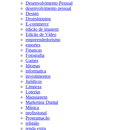
Desenvolvimento Pessoal
desenvolvimento pessoal
Design
Dropshipping
E-commerce
edição de imagem
Edição de Vídeo
empreendedorismo
esportes
Finanças
Fotografia
Games
Idiomas
informatica
investimentos
Jurídicos
Limpeza
Loterias
Maquiagem
Marketing Digital
Música
profissional
Programação
religião
renda extra