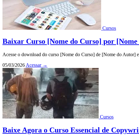
Cursos
Baixar Curso [Nome do Curso] por [Nome
Acesse o download do curso [Nome do Curso] de [Nome do Autor] em 
05/03/2026
Acessar
→
Cursos
Baixe Agora o Curso Essencial de Copywri