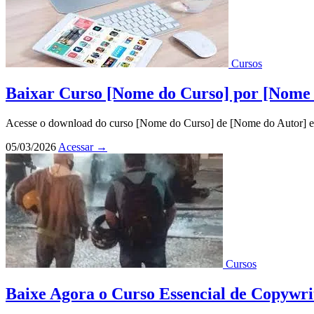
Cursos
Baixar Curso [Nome do Curso] por [Nome
Acesse o download do curso [Nome do Curso] de [Nome do Autor] em 
05/03/2026
Acessar
→
Cursos
Baixe Agora o Curso Essencial de Copywri